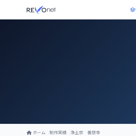
ホーム
制作実績
浄土宗 善想寺