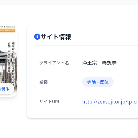
サイト情報
浄土宗 善想寺
クライアント名
業種
寺院・団体
を見る
http://zensoji.or.jp/lp-c
サイトURL