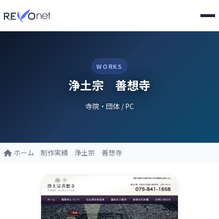
WORKS
浄土宗 善想寺
寺院・団体 / PC
ホーム
制作実績
浄土宗 善想寺