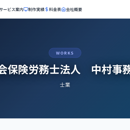
サービス案内
制作実績
料金表
会社概要
WORKS
会保険労務士法人 中村事
士業