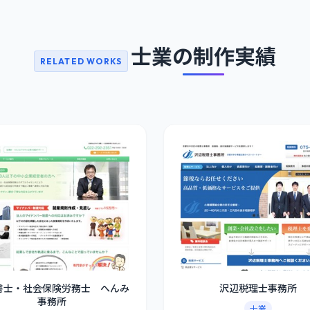
士業の制作実績
RELATED WORKS
書士・社会保険労務士 へんみ
沢辺税理士事務所
事務所
士業